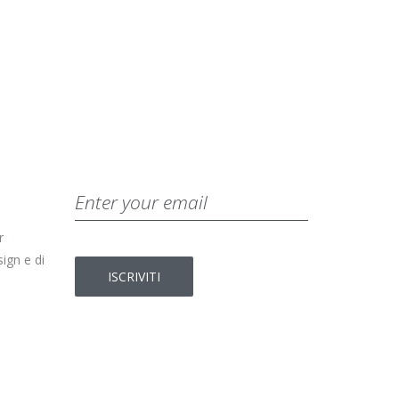
r
ign e di