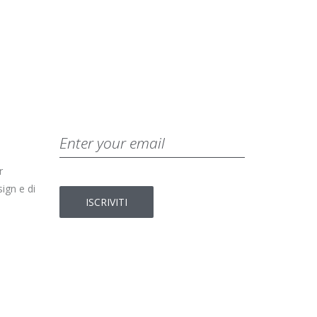
r
ign e di