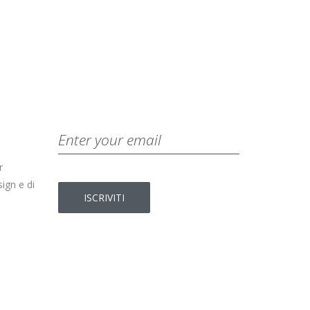
r
ign e di