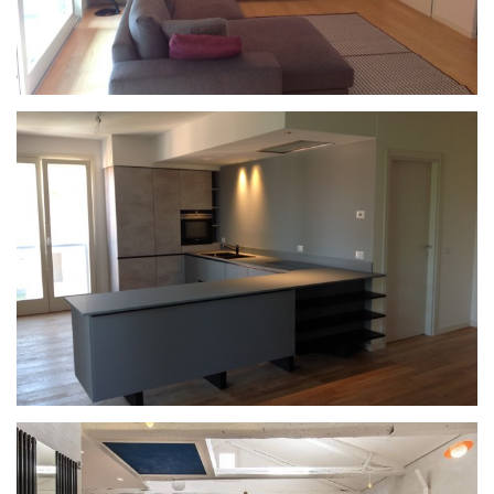
CASA PRIVATA MUSILE DI PIAVE
CARTONGESSO
ILLUMINAZIONE
PROGETTAZIONE
SU MISURA
CA’ DEL TENTOR
CONTRACT
SU MISURA