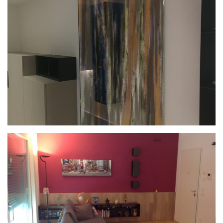
APPARTAMENTO A SAN DONA’ DI PIAVE (VE)
CANTIERISTICA
CARTONGESSO
CHIAVI IN MANO
PROGETTAZIONE
SU MISURA
CASA PRIVATA ODERZO – ARREDAMENTO
COMPLETO
PROGETTAZIONE
SU MISURA